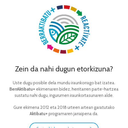
Zein da nahi dugun etorkizuna?
Uste dugu posible dela mundu iraunkorrago bat izatea.
BerrAktibatu+
ekimenaren bidez, herritarren parte-hartzea
sustatu nahi dugu, ingurumen iraunkortasunaren alde.
Gure ekimena 2012 eta 2018 urteen artean garatutako
Aktibatu+
programaren jarraipena da.