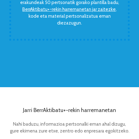
erakundeak 50 pertsonatik gorako plantilla badu,
BerrAktibatu+-rekin harremanetan jar zaitezke
,
kode eta material pertsonalizatua eman
diezazugun.
Jarri BerrAktibatu+-rekin harremanetan
Nahi baduzu, informazioa pertsonalki eman ahal dizugu,
gure ekimena zure etxe, zentro edo enpresara egokitzeko.