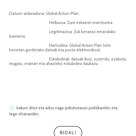
Datuen arduraduna: Global Action Plan.
                                            Helburua: Zure eskaerei erantzutea.
                                            Legitimazioa: Zuk berariaz emandako 
baimena.
                                            Hartzailea: Global Action Plan (site 
honetan gordetako datuak eta posta elektronikoa).
                                            Eskubideak: datuak ikusi, zuzendu, ezabatu, 
mugatu, eraman eta ahazteko eskubidea daukazu.
Irakurri ditut eta ados nago pribatutasun politikarekin eta
lege oharrarekin.
BIDALI