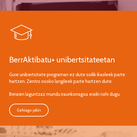
BerrAktibatu+ unibertsitateetan
Gure unibertsitate programan ez dute soilik ikasleek parte
hartzen. Zentro osoko langileek parte hartzen dute.
Beraien laguntzaz mundu iraunkorragoa eraiki nahi dugu.
Gehiago jakin