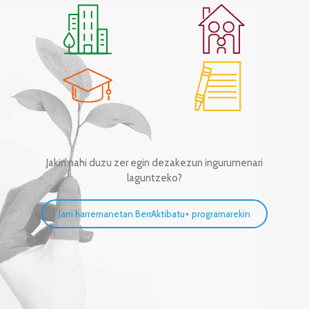
Jakin nahi duzu zer egin dezakezun ingurumenari
laguntzeko?
Jarri harremanetan BerrAktibatu+ programarekin