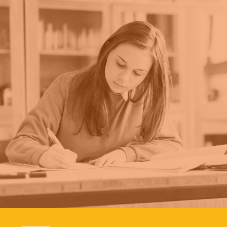
Hasiera
Zer da BerrAktibatu+?
Nor da sustatzailea?
GIHekin daukan lotura
Parte-hartzaileen sarbidea
ES