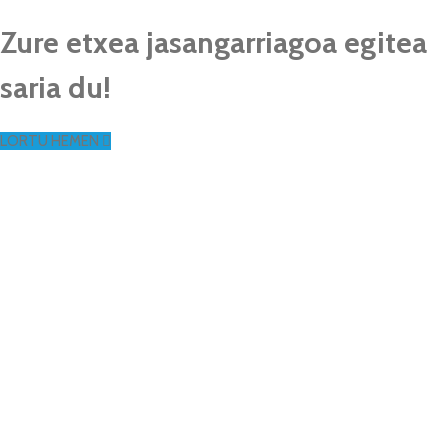
Zure etxea jasangarriagoa egitea
saria du!
LORTU HEMEN