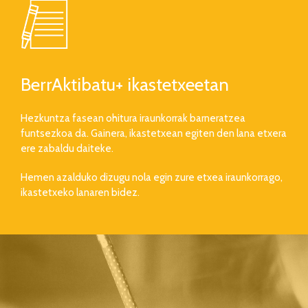
BerrAktibatu+ ikastetxeetan
Hezkuntza fasean ohitura iraunkorrak barneratzea
funtsezkoa da. Gainera, ikastetxean egiten den lana etxera
ere zabaldu daiteke.
Hemen azalduko dizugu nola egin zure etxea iraunkorrago,
ikastetxeko lanaren bidez.