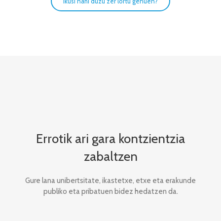
Ikusi nahi duzu zer lortu genuen?
Errotik ari gara kontzientzia
zabaltzen
Gure lana unibertsitate, ikastetxe, etxe eta erakunde
publiko eta pribatuen bidez hedatzen da.