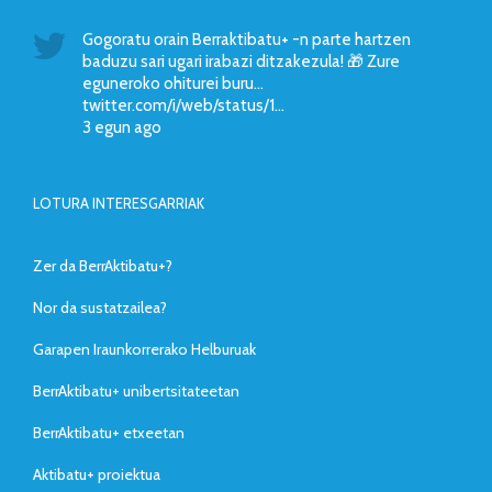
Gogoratu orain Berraktibatu+ -n parte hartzen
baduzu sari ugari irabazi ditzakezula! 🎁 Zure
eguneroko ohiturei buru…
twitter.com/i/web/status/1…
3 egun ago
LOTURA INTERESGARRIAK
Zer da BerrAktibatu+?
Nor da sustatzailea?
Garapen Iraunkorrerako Helburuak
BerrAktibatu+ unibertsitateetan
BerrAktibatu+ etxeetan
Aktibatu+ proiektua