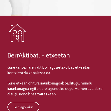
BerrAktibatu+ etxeetan
Gure kanpainaren aktibo nagusietako bat etxeetan
kontzientzia zabaltzea da.
Gure etxean ohitura iraunkorragoak baditugu, mundu
iraunkorragoa egiten ere lagunduko dugu. Hemen azalduko
dizugu nondik has zaitezkeen.
Gehiago jakin