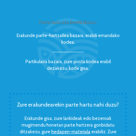
Parte hartu eta BerrAktibatu+
Erakunde parte-hartzailea bazara, erabili emandako
kodea.
Partikularra bazara, zure posta kodea erabil
dezakezu, kode gisa.
Zure erakundearekin parte hartu nahi duzu?
Erakunde gisa, zure lankideak edo bezeroak
mugimendu honetan parte hartzera gonbidatu
ditzakezu, gure
hedapen-materiala
erabiliz. Zure