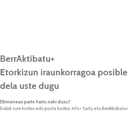
BerrAktibatu+
Etorkizun iraunkorragoa posible
dela uste dugu
Ekimenean parte hartu nahi duzu?
Erabili zure kodea edo posta kodea.
Info+
Sartu eta BerrAktibatu+