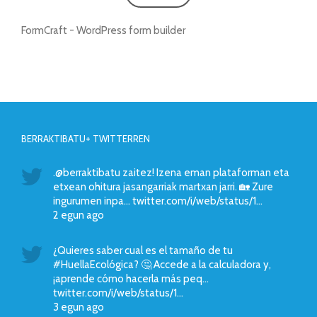
FormCraft - WordPress form builder
BERRAKTIBATU+ TWITTERREN
.@berraktibatu zaitez! Izena eman plataforman eta
etxean ohitura jasangarriak martxan jarri. 🏡 Zure
ingurumen inpa… twitter.com/i/web/status/1…
2 egun ago
¿Quieres saber cual es el tamaño de tu
#HuellaEcológica? 🤔 Accede a la calculadora y,
¡aprende cómo hacerla más peq…
twitter.com/i/web/status/1…
3 egun ago